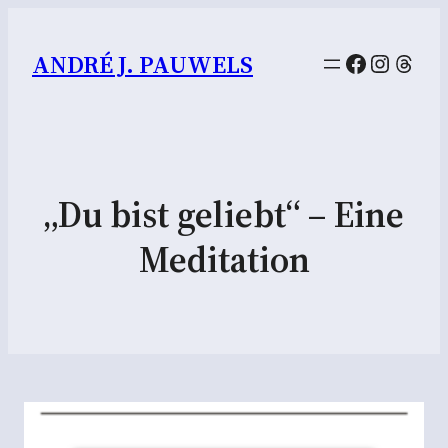
Facebook
Instag
Thre
ANDRÉ J. PAUWELS
„Du bist geliebt“ – Eine
Meditation