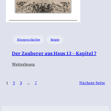
r
a
u
s
H
a
Bloggeschichte
Magie
u
s
Der Zauberer aus Haus 13 – Kapitel 7
1
3
:
Weiterlesen
–
D
K
e
a
1
2
3
…
7
Nächste Seite
r
p
Z
i
a
t
u
e
b