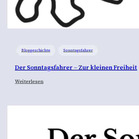
Bloggeschichte
Sonntagsfahrer
Der Sonntagsfahrer – Zur kleinen Freiheit
:
Weiterlesen
D
e
r
S
o
n