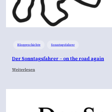
Bloggeschichte
Sonntagsfahrer
Der Sonntagsfahrer – on the road again
:
Weiterlesen
D
e
r
S
o
n