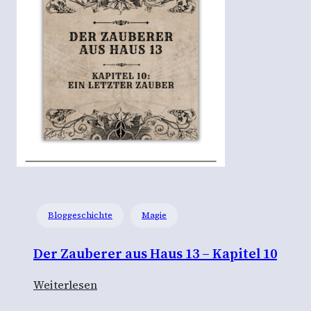
s
t
g
e
l
i
e
b
t
“
–
Bloggeschichte
Magie
E
i
Der Zauberer aus Haus 13 – Kapitel 10
n
e
:
Weiterlesen
M
D