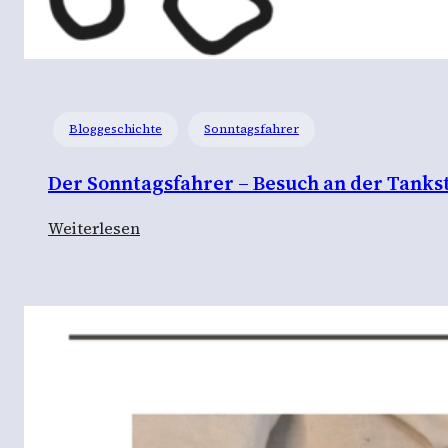
Bloggeschichte
Sonntagsfahrer
Der Sonntagsfahrer – Besuch an der Tankst
:
Weiterlesen
D
e
r
S
o
n
n
t