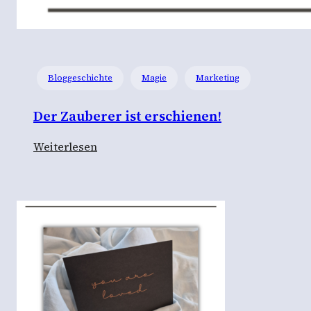
Bloggeschichte
Magie
Marketing
Der Zauberer ist erschienen!
:
Weiterlesen
D
e
r
Z
a
u
b
e