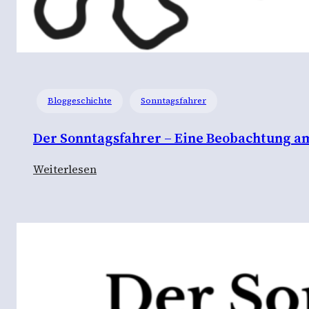
Bloggeschichte
Sonntagsfahrer
Der Sonntagsfahrer – Eine Beobachtung a
:
Weiterlesen
D
e
r
S
o
n
n