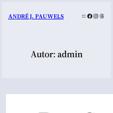
Facebook
Instag
Thre
ANDRÉ J. PAUWELS
Autor:
admin