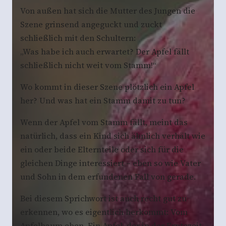
Von außen hat sich die Mutter des Jungen die
Szene grinsend angeguckt und zuckt
schließlich mit den Schultern:
„Was habe ich auch erwartet? Der Apfel fällt
schließlich nicht weit vom Stamm!“
Wo kommt in dieser Szene plötzlich ein Apfel
her? Und was hat ein Stamm damit zu tun?
Wenn der Apfel vom Stamm fällt, meint das
natürlich, dass ein Kind sich ähnlich verhält wie
ein oder beide Elternteile oder sich für die
gleichen Dinge interessiert – eben so wie Vater
und Sohn in dem erfundenen Fall von gerade.
Bei diesem Sprichwort ist auch recht gut zu
erkennen, wo es eigentlich herkommt: Vom
Apfelbaum eben. Ein Apfel, der in der Erntezeit