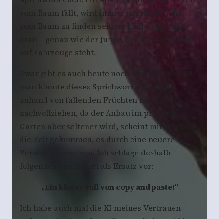
vom Baum fällt, wird immer in großer Nähe
zum Baum zu finden sein, er bleibt also nahe
dran – genau wie der Junge, der wie sein Vater
auf Fahrzeuge steht.
Zwar gibt es auch heute noch Apfelbäume und
man könnte dieses Sprichwort sicherlich
anhand von fallenden Früchten noch
nachvollziehen, da der Anbau im privaten
Garten aber seltener wird, scheint mir dennoch
die Zeit gekommen, es durch eine neuere
Version zu ersetzen. Ich schlage deshalb
folgendes Sprichwort als Ersatz vor:
„Ein klarer Fall von copy and paste!“
Ich habe auch mal die KI meines Vertrauen