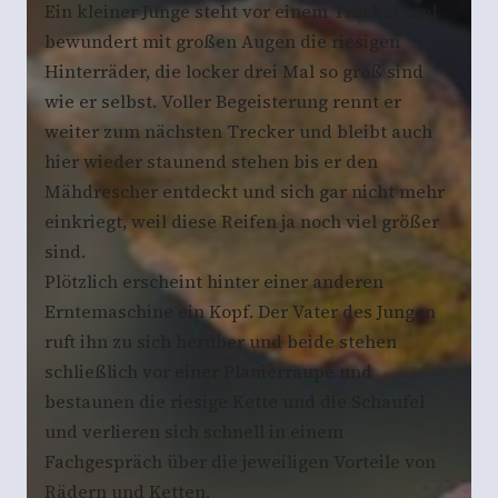
Ein kleiner Junge steht vor einem Trecker und
bewundert mit großen Augen die riesigen
Hinterräder, die locker drei Mal so groß sind
wie er selbst. Voller Begeisterung rennt er
weiter zum nächsten Trecker und bleibt auch
hier wieder staunend stehen bis er den
Mähdrescher entdeckt und sich gar nicht mehr
einkriegt, weil diese Reifen ja noch viel größer
sind.
Plötzlich erscheint hinter einer anderen
Erntemaschine ein Kopf. Der Vater des Jungen
ruft ihn zu sich herüber und beide stehen
schließlich vor einer Planierraupe und
bestaunen die riesige Kette und die Schaufel
und verlieren sich schnell in einem
Fachgespräch über die jeweiligen Vorteile von
Rädern und Ketten.