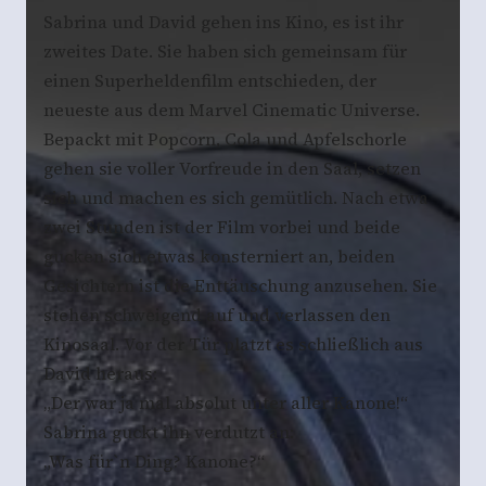
Sabrina und David gehen ins Kino, es ist ihr
zweites Date. Sie haben sich gemeinsam für
einen Superheldenfilm entschieden, der
neueste aus dem Marvel Cinematic Universe.
Bepackt mit Popcorn, Cola und Apfelschorle
gehen sie voller Vorfreude in den Saal, setzen
sich und machen es sich gemütlich. Nach etwa
zwei Stunden ist der Film vorbei und beide
gucken sich etwas konsterniert an, beiden
Gesichtern ist die Enttäuschung anzusehen. Sie
stehen schweigend auf und verlassen den
Kinosaal. Vor der Tür platzt es schließlich aus
David heraus:
„Der war ja mal absolut unter aller Kanone!“
Sabrina guckt ihn verdutzt an:
„Was für`n Ding? Kanone?“