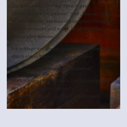
Zur Kanone kommt der Spruch ganz
offensichtlich: Da „canone“ und „Kanone“ sich
so sehr ähneln, hat man ein simples Wortspiel
daraus gemacht und schon ist etwas eben
„unter aller Kanone“.
Ich schlage vor, dieses unterirdische Wortspiel
durch etwas Moderneres zu ersetzen:
„Gütesiegel: Qualitätsfrei“
Auch diesmal will ich mein Lieblingsergebnis
der KI nicht unterschlagen:
„Content gelöscht – wegen Fremdscham“