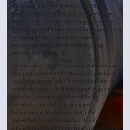
Wenn man sich das Sprichwort bildlich
vorstellt, fällt zuerst auf, dass es unter so einer
Kanone sicherlich nicht allzu bequem ist. Das
ist bezogen auf die Bedeutung dann sogar noch
untertrieben, denn „unter aller Kanone“
benutzt man, wenn etwas wirklich richtig
schlecht war oder ist.
Das Sprichwort beruht auf einem Wortspiel aus
dem Lateinunterricht, in dem es den Ausdruck
„sub omni canone“ gab. Übersetzt bedeutet das
so viel wie „unter aller Richtschnur“, was ein
Ausdruck für eine dermaßen schlechte
Leistung ist, das dafür die gängigen
Bewertungsmaßstäbe eigentlich nicht
ausreichen. Im Grunde also so, als würde man
eine Leistung im Diktat mit einer „10“ bewerten.