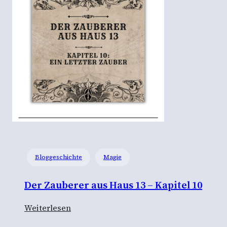
s
t
g
e
l
i
e
b
t
“
–
Bloggeschichte
Magie
E
i
Der Zauberer aus Haus 13 – Kapitel 10
n
e
:
Weiterlesen
M
D