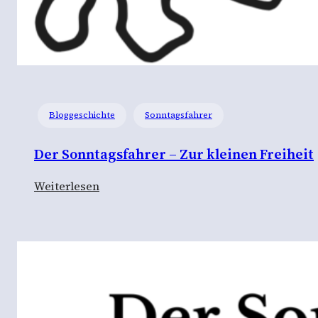
Bloggeschichte
Sonntagsfahrer
Der Sonntagsfahrer – Zur kleinen Freiheit
:
Weiterlesen
D
e
r
S
o
n