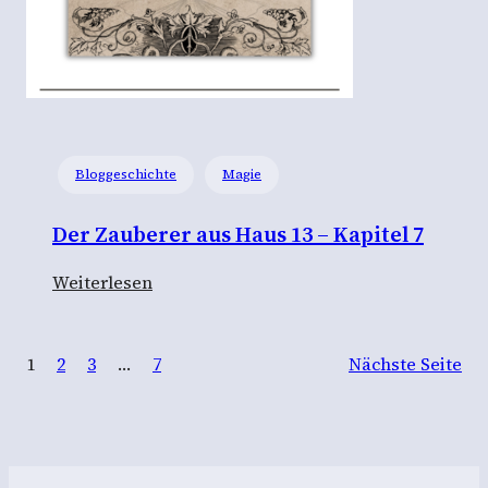
r
a
u
s
H
a
Bloggeschichte
Magie
u
s
Der Zauberer aus Haus 13 – Kapitel 7
1
3
:
Weiterlesen
–
D
K
e
a
1
2
3
…
7
Nächste Seite
r
p
Z
i
a
t
u
e
b