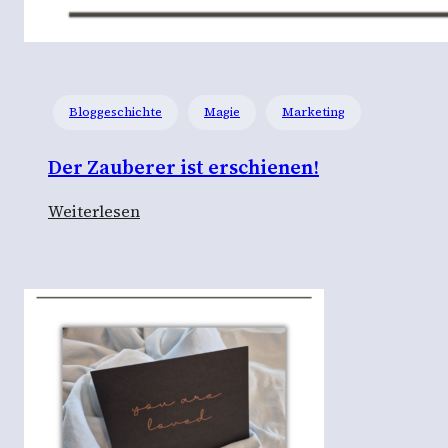
Bloggeschichte
Magie
Marketing
Der Zauberer ist erschienen!
:
Weiterlesen
D
e
r
Z
a
u
b
e