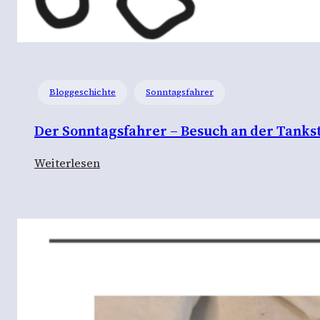
Bloggeschichte
Sonntagsfahrer
Der Sonntagsfahrer – Besuch an der Tankst
:
Weiterlesen
D
e
r
S
o
n
n
t