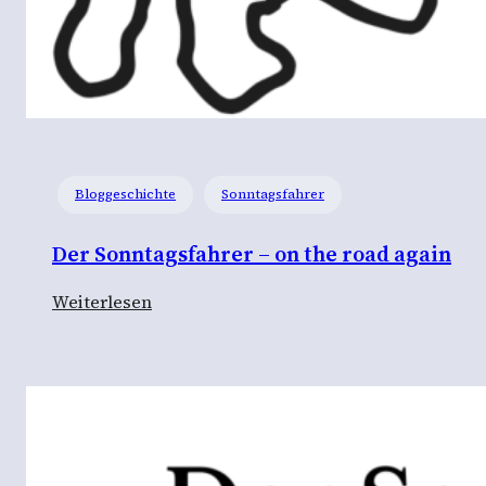
Bloggeschichte
Sonntagsfahrer
Der Sonntagsfahrer – on the road again
:
Weiterlesen
D
e
r
S
o
n