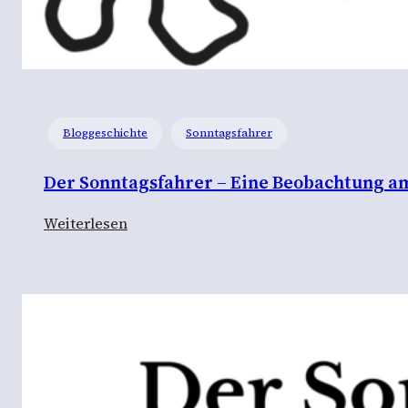
Bloggeschichte
Sonntagsfahrer
Der Sonntagsfahrer – Eine Beobachtung a
:
Weiterlesen
D
e
r
S
o
n
n