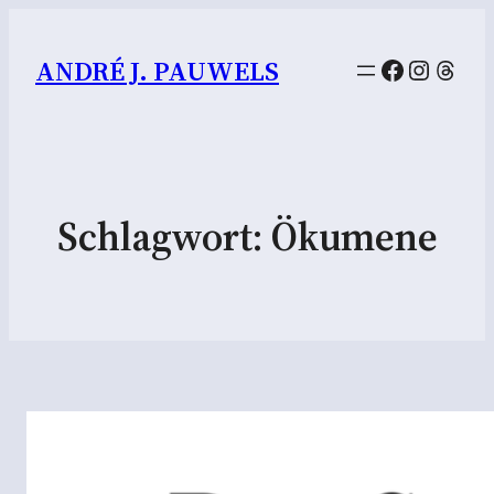
Facebook
Instag
Thre
ANDRÉ J. PAUWELS
Schlagwort:
Ökumene