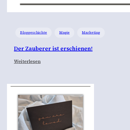
Bloggeschichte
Magie
Marketing
Der Zauberer ist erschienen!
:
Weiterlesen
D
e
r
Z
a
u
b
e