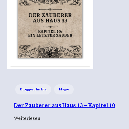
s
t
g
e
l
i
e
b
t
“
–
Bloggeschichte
Magie
E
i
Der Zauberer aus Haus 13 – Kapitel 10
n
e
:
Weiterlesen
M
D