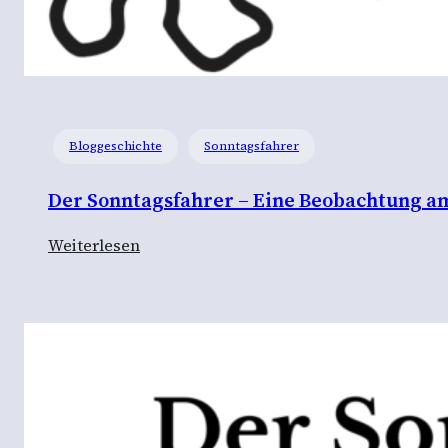
Bloggeschichte
Sonntagsfahrer
Der Sonntagsfahrer – Eine Beobachtung a
:
Weiterlesen
D
e
r
S
o
n
n