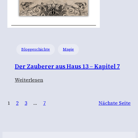
r
a
u
s
H
a
Bloggeschichte
Magie
u
s
Der Zauberer aus Haus 13 – Kapitel 7
1
3
:
Weiterlesen
–
D
K
e
a
1
2
3
…
7
Nächste Seite
r
p
Z
i
a
t
u
e
b