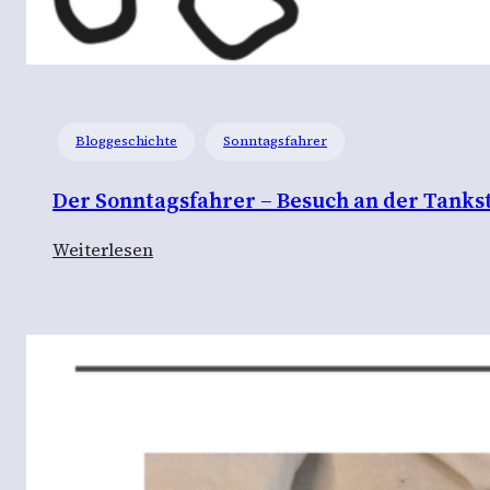
Bloggeschichte
Sonntagsfahrer
Der Sonntagsfahrer – Besuch an der Tankst
:
Weiterlesen
D
e
r
S
o
n
n
t