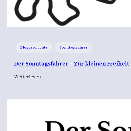
Bloggeschichte
Sonntagsfahrer
Der Sonntagsfahrer – Zur kleinen Freiheit
:
Weiterlesen
D
e
r
S
o
n