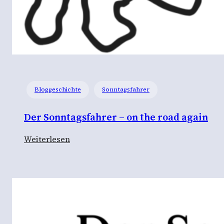
Bloggeschichte
Sonntagsfahrer
Der Sonntagsfahrer – on the road again
:
Weiterlesen
D
e
r
S
o
n