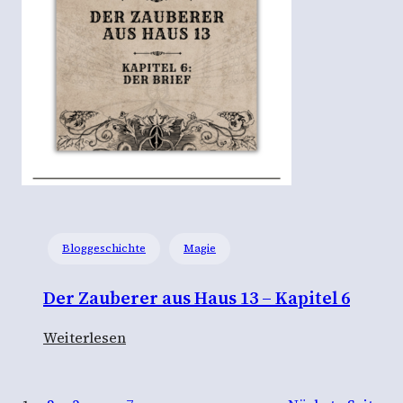
e
b
l
e
8
r
e
r
a
u
s
H
a
Bloggeschichte
Magie
u
s
Der Zauberer aus Haus 13 – Kapitel 6
1
3
:
Weiterlesen
–
D
K
e
a