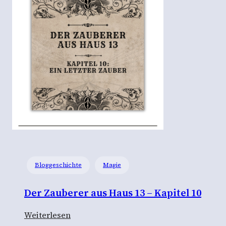
!
i
s
t
g
e
l
i
e
b
t
“
–
Bloggeschichte
Magie
E
i
Der Zauberer aus Haus 13 – Kapitel 10
n
e
:
Weiterlesen
M