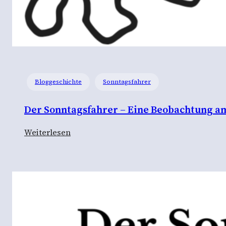
Bloggeschichte
Sonntagsfahrer
Der Sonntagsfahrer – Eine Beobachtung a
:
Weiterlesen
D
e
r
S
o
n