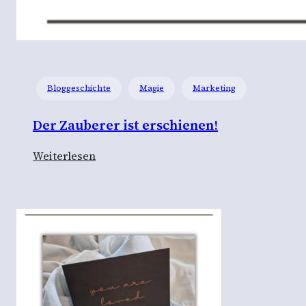
Bloggeschichte
Magie
Marketing
Der Zauberer ist erschienen!
:
Weiterlesen
D
e
r
Z
a
u
b
e