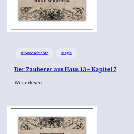
r
a
u
s
H
a
Bloggeschichte
Magie
u
s
Der Zauberer aus Haus 13 – Kapitel 7
1
3
:
Weiterlesen
–
D
K
e
a
r
p
Z
i
a
t
u