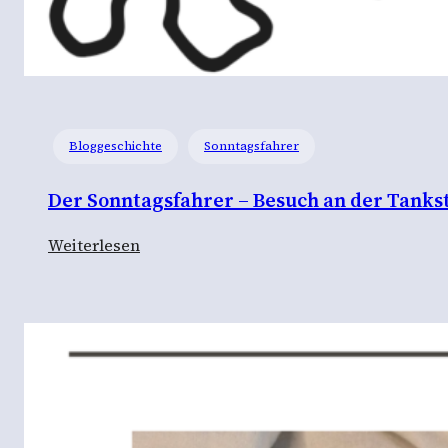
Bloggeschichte
Sonntagsfahrer
Der Sonntagsfahrer – Besuch an der Tankst
:
Weiterlesen
D
e
r
S
o
n
n