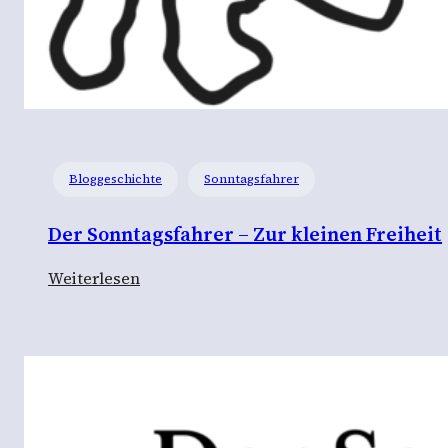
Bloggeschichte
Sonntagsfahrer
Der Sonntagsfahrer – Zur kleinen Freiheit
:
Weiterlesen
D
e
r
S
o
n