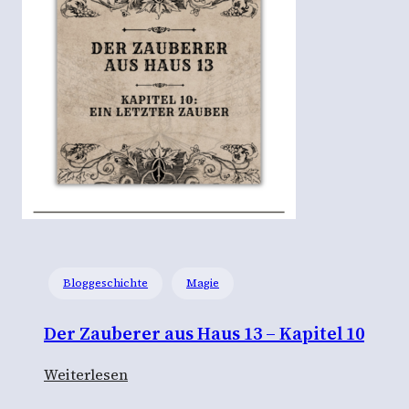
s
t
g
e
l
i
e
b
t
“
–
Bloggeschichte
Magie
E
i
Der Zauberer aus Haus 13 – Kapitel 10
n
e
:
Weiterlesen
M
D