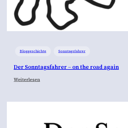
Bloggeschichte
Sonntagsfahrer
Der Sonntagsfahrer – on the road again
:
Weiterlesen
D
e
r
S
o
n