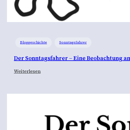
Bloggeschichte
Sonntagsfahrer
Der Sonntagsfahrer – Eine Beobachtung a
:
Weiterlesen
D
e
r
S
o
n
n