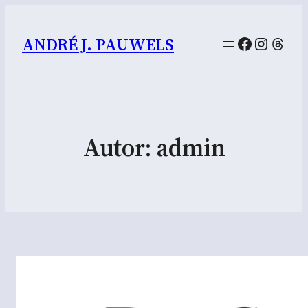
Facebook
Instag
Thre
ANDRÉ J. PAUWELS
Autor:
admin