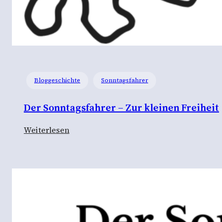
Bloggeschichte
Sonntagsfahrer
Der Sonntagsfahrer – Zur kleinen Freiheit
:
Weiterlesen
D
e
r
S
o
n