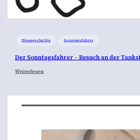
Bloggeschichte
Sonntagsfahrer
Der Sonntagsfahrer – Besuch an der Tankst
:
Weiterlesen
D
e
r
S
o
n
n
t