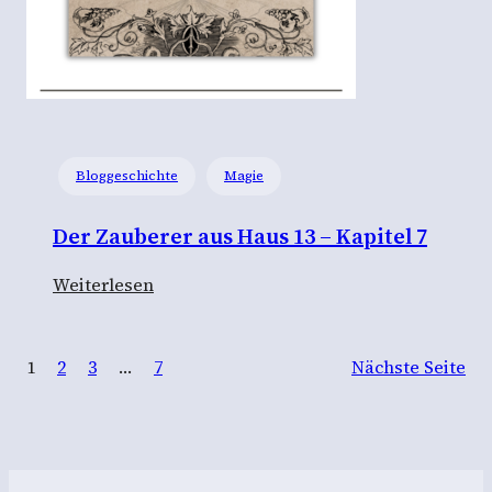
r
a
u
s
H
a
Bloggeschichte
Magie
u
s
Der Zauberer aus Haus 13 – Kapitel 7
1
3
:
Weiterlesen
–
D
K
e
a
1
2
3
…
7
Nächste Seite
r
p
Z
i
a
t
u
e
b