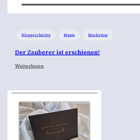
Bloggeschichte
Magie
Marketing
Der Zauberer ist erschienen!
:
Weiterlesen
D
e
r
Z
a
u
b
e