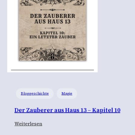
s
t
g
e
l
i
e
b
t
“
–
Bloggeschichte
Magie
E
i
Der Zauberer aus Haus 13 – Kapitel 10
n
e
:
Weiterlesen
M
D