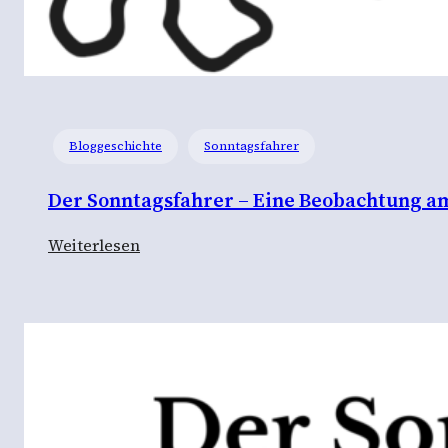
Bloggeschichte
Sonntagsfahrer
Der Sonntagsfahrer – Eine Beobachtung a
:
Weiterlesen
D
e
r
S
o
n
n