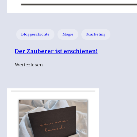
Bloggeschichte
Magie
Marketing
Der Zauberer ist erschienen!
:
Weiterlesen
D
e
r
Z
a
u
b
e