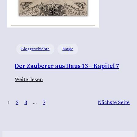
r
a
u
s
H
a
Bloggeschichte
Magie
u
s
Der Zauberer aus Haus 13 – Kapitel 7
1
3
:
Weiterlesen
–
D
K
e
a
1
2
3
…
7
Nächste Seite
r
p
Z
i
a
t
u
e
b