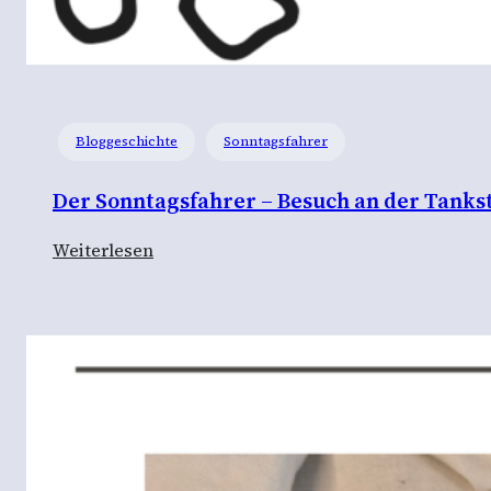
Bloggeschichte
Sonntagsfahrer
Der Sonntagsfahrer – Besuch an der Tankst
:
Weiterlesen
D
e
r
S
o
n
n
t