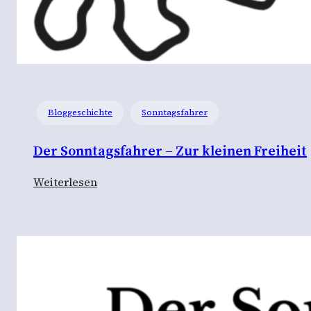
Bloggeschichte
Sonntagsfahrer
Der Sonntagsfahrer – Zur kleinen Freiheit
:
Weiterlesen
D
e
r
S
o
n