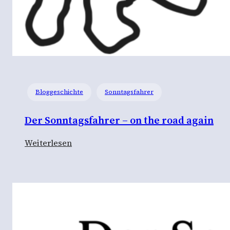
Bloggeschichte
Sonntagsfahrer
Der Sonntagsfahrer – on the road again
:
Weiterlesen
D
e
r
S
o
n