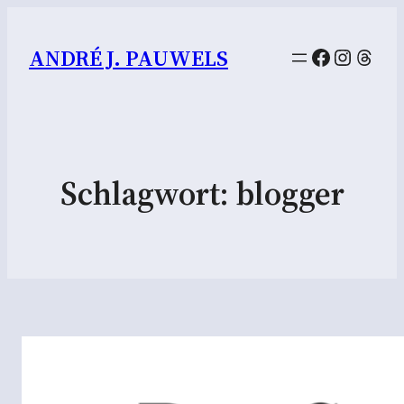
Facebook
Instag
Thre
ANDRÉ J. PAUWELS
Schlagwort:
blogger